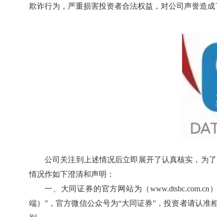
欺诈行为，严重损害投资者合法权益，对公司声誉造成
公司关注到上述情况后立即展开了认真核实，为了
情况作如下澄清和声明：
一、大同证券的官方网站为（
www.dtsbc.com.cn
端）”，官方微信公众号为“大同证券”，投资者请认准