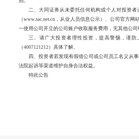
别。
二、大同证券从未委托任何机构或个人对投资者
（
www.sac.net.cn
，从业人员信息公示）、公司官方网站
一使用公司开立的公司账户收取服务费用，无其他公司
三、请广大投资者理性投资，提高警惕，谨防
（
4007121212
）具体了解。
四、投资者若发现有假借公司或公司员工名义从事
法院起诉等渠道维护自身合法权益。
特此公告