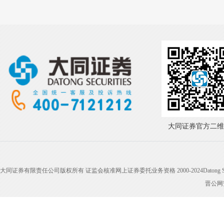
大同证券官方二维
大同证券有限责任公司版权所有 证监会核准网上证券委托业务资格 2000-2024Datong Securities 
晋公网安